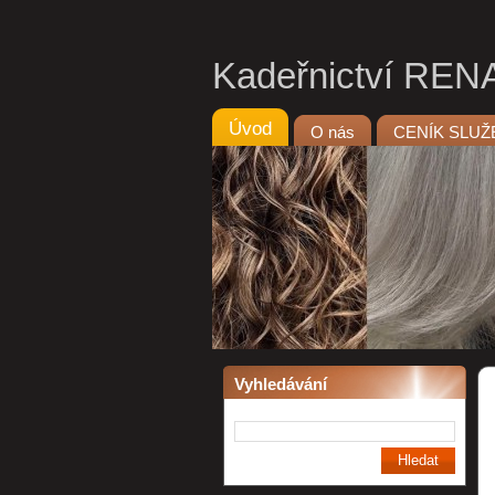
Kadeřnictví REN
Úvod
O nás
CENÍK SLUŽ
Vyhledávání