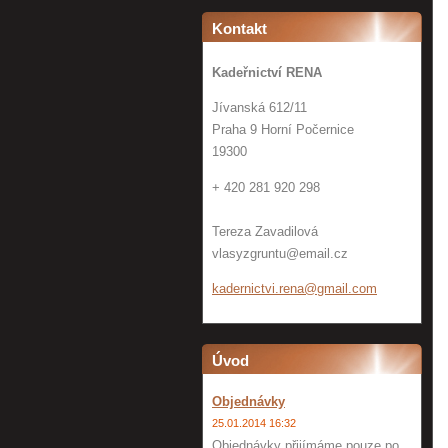
Kontakt
Kadeřnictví RENA
Jívanská 612/11
Praha 9 Horní Počernice
19300
+ 420 281 920 298
Tereza Zavadilová
vlasyzgruntu@email.cz
kadernic
tvi.rena
@gmail.c
om
Úvod
Objednávky
25.01.2014 16:32
Objednávky přijímáme pouze po