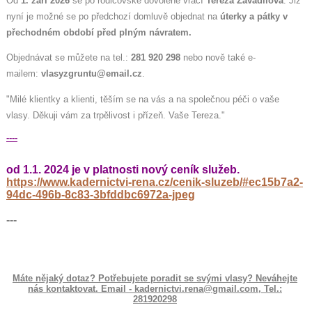
Od
1. září 2026
se po rodičovské dovolené vrací
Tereza Zavadilová
. Již
nyní je možné se po předchozí domluvě objednat na
úterky a pátky v
přechodném období před plným návratem.
Objednávat se můžete na tel.:
281 920 298
nebo nově také e-
mailem:
vlasyzgruntu@email.cz
.
"Milé klientky a klienti, těším se na vás a na společnou péči o vaše
vlasy. Děkuji vám za trpělivost i přízeň. Vaše Tereza."
----
od 1.1. 2024 je v platnosti nový ceník služeb.
https://www.kadernictvi-rena.cz/cenik-sluzeb/#ec15b7a2-
94dc-496b-8c83-3bfddbc6972a-jpeg
---
Máte nějaký dotaz? Potřebujete poradit se svými vlasy? Neváhejte
nás kontaktovat. Email - kadernictvi.rena@gmail.com, Tel.:
281920298