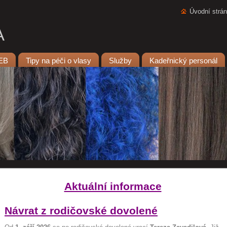
Úvodní strá
A
EB
Tipy na péči o vlasy
Služby
Kadeřnický personál
Aktuální informace
Návrat z rodičovské dovolené